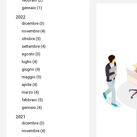
febbraio (2)
browser.
molte azi
gennaio (1)
2022
ancora mod
dicembre (3)
Sicuro
lavoro a 
novembre (4)
Per un So
su quando
ottobre (5)
sicurezza
più sui ris
settembre (4)
agosto (3)
AnyDesk l
Adattarsi
luglio (4)
più sicuro
difficile.
giugno (4)
fattori
; ut
di
rimaner
maggio (5)
LAN
è pos
non perde
aprile (4)
marzo (4)
senza pro
si è sedut
febbraio (5)
dell'uffici
gennaio (4)
Versati
2021
Rimani 
Un buon s
dicembre (3)
novembre (4)
adattarsi 