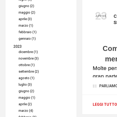
Legger
giugno (2)
Le aziend
23
maggio (2)
C
APRILE
desktop r
aprile (3)
S
marzo (1)
remoto ai
febbraio (1)
bisogno d
gennaio (1)
efficiente
2023
Com
leggero e
dicembre (1)
men
AnyDesk
novembre (3)
ottobre (1)
bisogno d
Molte per
settembre (2)
facilmente
gran parte
agosto (1)
esperti.
dipendent
luglio (3)
PARLIAMO D
Per l'acc
giugno (2)
della
fles
maggio (1)
infatti, s
dirigenti
aprile (2)
LEGGI TUTTO
web Any
possono a
marzo (4)
possibile 
lavorano 