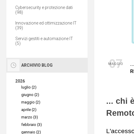
Cybersecurity e protezione dati
(98)
Innovazione ed ottimizzazione IT
(39)
Servizi gestiti e automazione IT
(5)
07
.
MAGGIO
ARCHIVIO BLOG
R
2026
luglio (2)
giugno (2)
... chi
maggio (2)
aprile (2)
Remoto
marzo (3)
febbraio (3)
L'accesso
gennaio (2)