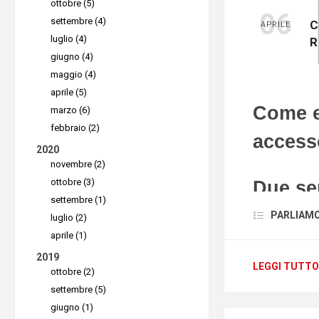
ottobre (5)
su tutte l
06
settembre (4)
C
APRILE
Le funzio
luglio (4)
R
integrate
giugno (4)
maggio (4)
lavorare 
aprile (5)
computer c
Come ev
marzo (6)
copiare i 
chiaro che
febbraio (2)
access
trasferir
in ufficio
2020
novembre (2)
condivider
si verific
ottobre (3)
Due sem
Inoltre, i
come ad e
settembre (1)
principali
futuri men
le truff
PARLIAMO D
luglio (2)
Windows,
Devi allor
aprile (1)
1.
Non da
ChromeOS
offrire ai
2019
conosci
l
LEGGI TUTTO
ottobre (2)
hai una c
2.
Non co
settembre (5)
Più ve
prima.
Ad
di access
giugno (1)