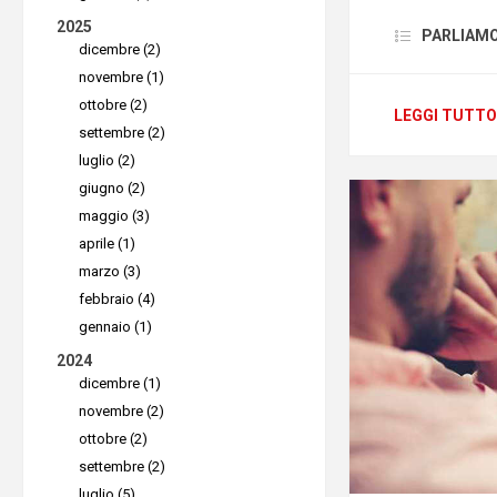
il vostro
2025
PARLIAMO D
dicembre (2)
essere mol
novembre (1)
smart wor
ottobre (2)
LEGGI TUTTO
Quando si
settembre (2)
perciò es
luglio (2)
giugno (2)
di deskto
maggio (3)
Esiste un
aprile (1)
l'accesso
marzo (3)
condivisi
febbraio (4)
gennaio (1)
professio
2024
scelta mig
dicembre (1)
Esploriam
novembre (2)
strumento
ottobre (2)
settembre (2)
luglio (5)