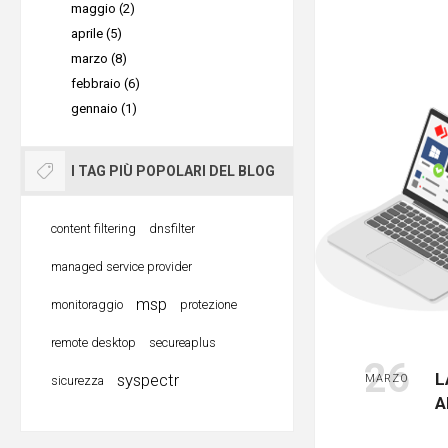
tecnico d
Le
prestaz
maggio (2)
password
aiutare ad
aprile (5)
sicuramen
Sostenere 
marzo (8)
sopra degl
Penso d
febbraio (6)
con loro 
remoto.
gennaio (1)
E ades
periodo. L
Per esser
desktop r
di un altr
Se hai
I TAG PIÙ POPOLARI DEL BLOG
e video ch
accanto o
un fil
comunica
necessari
content filtering
dnsfilter
Cambi
concediti 
vostro pc
che p
managed service provider
colleghi o
significat
compr
msp
monitoraggio
protezione
a fare un
condivisi
Denunc
remote desktop
secureaplus
AnyDesk 
ai for
26
Pianifi
secondo
.
L
syspectr
MARZO
sicurezza
banca,
A
Cerca di
video ch
Se sei
strutturar
per la tr