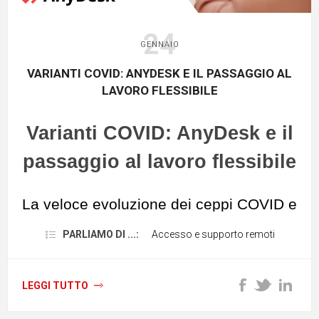
24
GENNAIO
VARIANTI COVID: ANYDESK E IL PASSAGGIO AL
LAVORO FLESSIBILE
Varianti COVID: AnyDesk e il
passaggio al lavoro flessibile
La veloce evoluzione dei ceppi COVID e
l’imprevedibilità del virus hanno
PARLIAMO DI ...:
Accesso e supporto remoti
costretto molte aziende a rimandare il
rientro in ufficio.
LEGGI TUTTO
In particolare, l’ultima
variante Omicron
ha obbligato i team esecutivi a