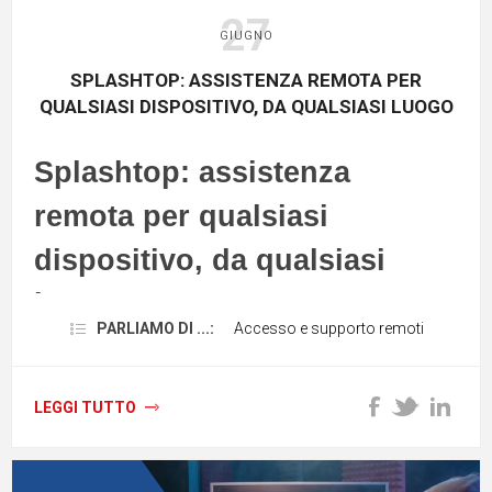
27
GIUGNO
SPLASHTOP: ASSISTENZA REMOTA PER
QUALSIASI DISPOSITIVO, DA QUALSIASI LUOGO
Splashtop: assistenza
remota per qualsiasi
dispositivo, da qualsiasi
luogo
PARLIAMO DI ...:
Accesso e supporto remoti
L'assistenza remota è il processo con
cui i team IT possono
accedere a un
dispositivo da un'altra postazione
per
LEGGI TUTTO
risolvere potenziali problemi come il
blocco, la rimozione di malware o