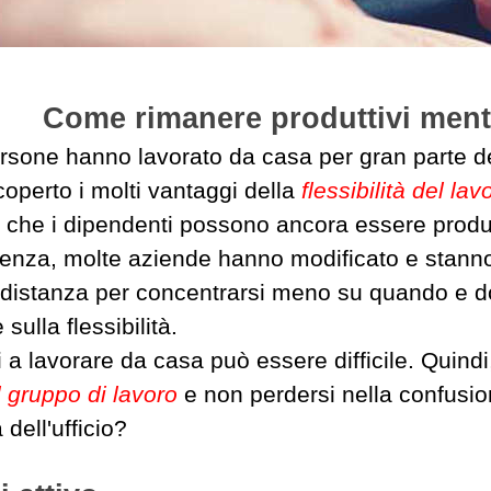
Come rimanere produttivi mentr
rsone hanno lavorato da casa per gran parte del
operto i molti vantaggi della
flessibilità del la
 che i dipendenti possono ancora essere produt
nza, molte aziende hanno modificato e stanno 
 distanza per concentrarsi meno su quando e do
e sulla flessibilità.
i a lavorare da casa può essere difficile. Quind
l gruppo di lavoro
e non perdersi nella confusio
 dell'ufficio?