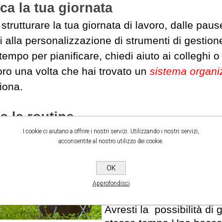
ica la tua giornata
strutturare la tua giornata di lavoro, dalle paus
i alla personalizzazione di strumenti di gestione
tempo per pianificare, chiedi aiuto ai colleghi o 
loro una volta che hai trovato un
sistema organi
ziona.
 la routine
I cookie ci aiutano a offrire i nostri servizi. Utilizzando i nostri servizi,
Scegliere un luogo di la
acconsentite al nostro utilizzo dei cookie.
location diverse
può forni
aumentare la tua produtti
OK
Ad esempio, lavorare all
Approfondisci
alternativa per un paio d
Avresti la possibilità di 