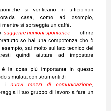
zioni che si verificano in ufficio non
si lavora da casa, come ad esempio,
ri mentre si sorseggia un caffè.
o,
suggerire riunioni
spontanee
, offrire
soprattutto se hai una competenza che è
 esempio, sai molto sul lato tecnico del
esti quindi aiutare ad impostare
o è la cosa più importante in questo
odo simulata con strumenti di
ta i
nuovi mezzi di comunicazione
,
oraggia il tuo gruppo di lavoro a fare un