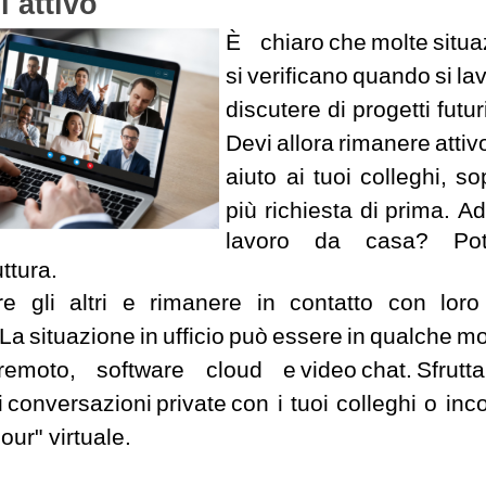
 attivo
È chiaro che molte situa
si verificano quando 
discutere di progetti futu
Devi allora rimanere attiv
aiuto ai tuoi colleghi, 
più richiesta di prima.
Ad
lavoro da casa? Potr
uttura.
re gli altri e rimanere in contatto con lor
 La situazione in ufficio può essere in qualche m
 remoto, software cloud e video chat. Sfrut
i conversazioni private con i tuoi colleghi o inc
our" virtuale.