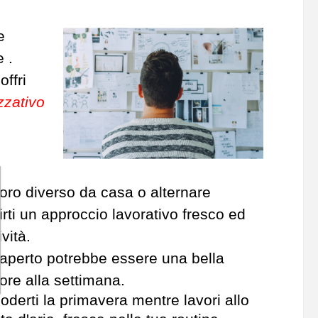
e
 .
offri
zzativo
voro diverso da casa o alternare
rti un approccio lavorativo fresco ed
vità.
'aperto potrebbe essere una bella
'ore alla settimana.
goderti la primavera mentre lavori allo