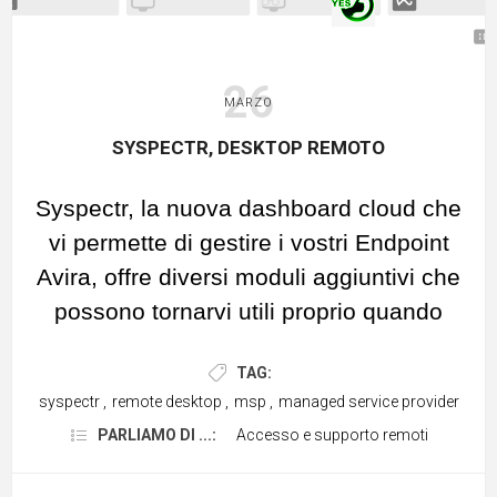
26
MARZO
SYSPECTR, DESKTOP REMOTO
Syspectr, la nuova dashboard cloud che
vi permette di gestire i vostri Endpoint
Avira, offre diversi moduli aggiuntivi che
possono tornarvi utili proprio quando
meno ve lo aspettate.
TAG:
Scenario
syspectr
,
remote desktop
,
msp
,
managed service provider
Siete in giro per appuntamenti vari,
PARLIAMO DI ...:
Accesso e supporto remoti
magari in treno o in metro: squilla il
telefono ed uno dei vostri clienti vi