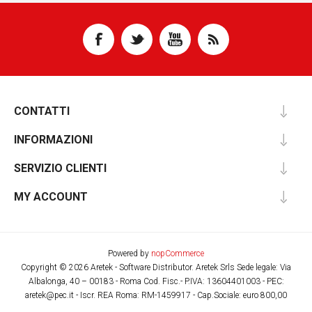
consigliamo di partecipare al nostro
Webinar del 28 Marzo 2019…
ISCRIVITI ORA
CONTATTI
INFORMAZIONI
SERVIZIO CLIENTI
MY ACCOUNT
Powered by
nopCommerce
Copyright © 2026 Aretek - Software Distributor. Aretek Srls Sede legale: Via
Albalonga, 40 – 00183 - Roma Cod. Fisc.- P.IVA: 13604401003 - PEC:
aretek@pec.it - Iscr. REA Roma: RM-1459917 - Cap.Sociale: euro 800,00