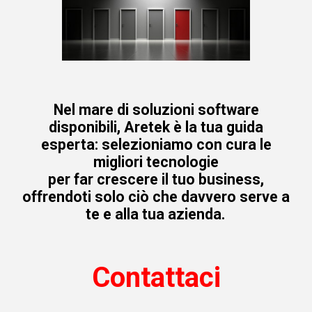
siete dentro al server; certo non è che
sia molto user-friendly agire in desktop
remoto da un cellulare, però è ciò che vi
basta per fare un riavvio del server e
completare l’aggiornamento.
Nel mare di soluzioni software
Vi rendete appena conto che,
disponibili, Aretek è la tua guida
probabilmente quel costoso software di
esperta: selezioniamo con cura le
desktop remoto che da anni siete
migliori tecnologie
costretti a rinnovare forse non vi serve
per far crescere il tuo business,
offrendoti solo ciò che davvero serve a
più.
te e alla tua azienda.
Stay Tuned, Stay
Syspectr
Contattaci
Per avere un’idea concreta degli ambiti
sistemistici coperti da Syspectr vi