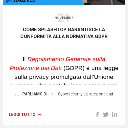
21
NOVEMBRE
COME SPLASHTOP GARANTISCE LA
CONFORMITÀ ALLA NORMATIVA GDPR
Il
Regolamento Generale sulla
Protezione dei Dati
(GDPR) è una legge
sulla privacy promulgata dall'Unione
Europea, che contribuisce a creare una
struttura per la gestione dei dati
PARLIAMO DI ...:
Cybersecurity e protezione dati
personali dei clienti da parte delle
aziende, soprattutto per quanto riguarda
LEGGI TUTTO
il panorama digitale.