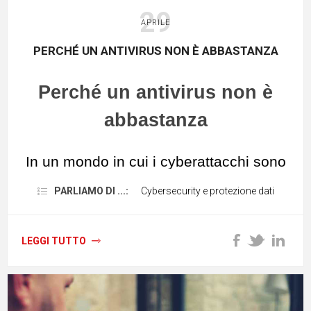
29
APRILE
PERCHÉ UN ANTIVIRUS NON È ABBASTANZA
Perché un antivirus non è
abbastanza
In un mondo in cui i cyberattacchi sono
in crescita,
le soluzioni antivirus
PARLIAMO DI ...:
Cybersecurity e protezione dati
tradizionali
semplicemente
non sono
sufficienti
. La fiducia nella protezione
LEGGI TUTTO
basata sul rilevamento sta diminuendo,
di conseguenza, le aziende si stanno
orientando verso soluzioni anti-malware