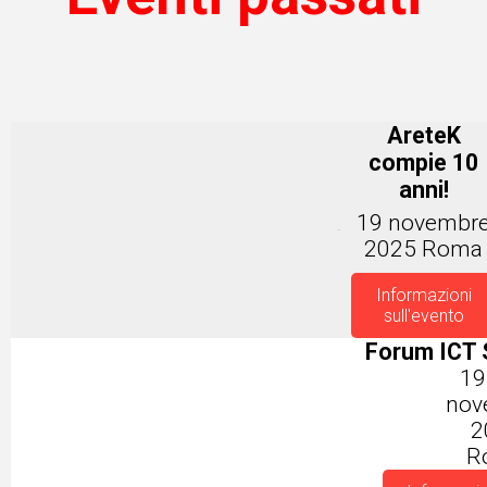
AreteK
compie 10
anni!
19 novembr
2025 Roma
Informazioni
sull'evento
Forum ICT 
19
nov
2
R