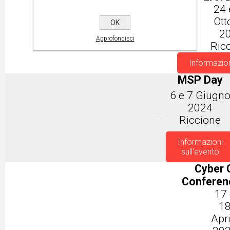
24 
Ott
OK
2
Approfondisci
Ric
Informazion
MSP Day
6 e 7 Giugn
2024
Riccione
Informazioni
sull'evento
Cyber 
Conferen
17 
1
Apri