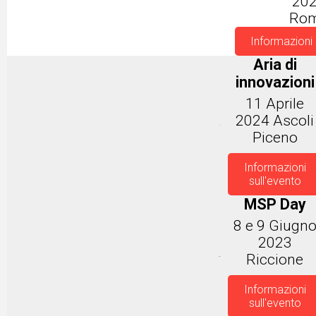
20
Ro
Informazioni 
Aria di
innovazioni
11 Aprile
2024 Ascoli
Piceno
Informazioni
sull'evento
MSP Day
8 e 9 Giugn
2023
Riccione
Informazioni
sull'evento