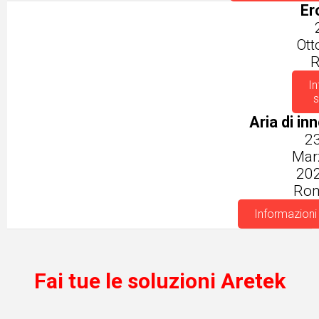
Ero
Ott
R
In
s
Aria di in
2
Mar
20
Ro
Informazioni 
Fai tue le soluzioni Aretek