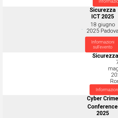
Informazio
Sicurezza
ICT 2025
18 giugno
2025 Padov
Informazioni
sull'evento
Sicurezza
mag
20
Ro
Informazioni
Cyber Crim
Conference
2025