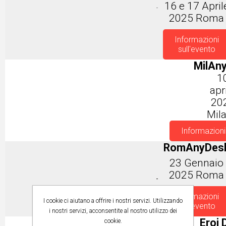
16 e 17 April
2025 Roma
Informazioni
sull'evento
MilAn
1
apr
20
Mil
Informazioni
RomAnyDes
23 Gennaio
2025 Roma
Informazioni
I cookie ci aiutano a offrire i nostri servizi. Utilizzando
sull'evento
i nostri servizi, acconsentite al nostro utilizzo dei
Eroi D
cookie.