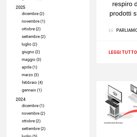
respiro 
2025
prodotti 
dicembre (2)
novembre (1)
ad un live
ottobre (2)
PARLIAMO D
dei vostr
settembre (2)
luglio (2)
giugno (2)
LEGGI TUTTO
maggio (3)
aprile (1)
marzo (3)
febbraio (4)
gennaio (1)
2024
dicembre (1)
novembre (2)
Cattura
ottobre (2)
settembre (2)
luglio (5)