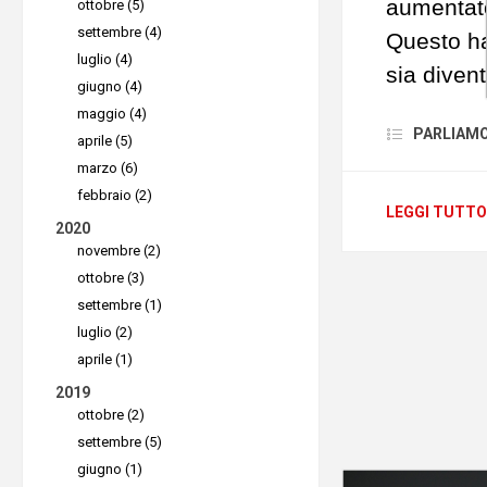
aumentato
ottobre (5)
connetter
settembre (4)
Questo ha
luglio (4)
sia divent
giugno (4)
servizio 
Privacy 
maggio (4)
PARLIAMO D
content fi
Ora puoi 
aprile (5)
marzo (6)
mentre la
febbraio (2)
Oggi si p
tutti gli a
LEGGI TUTTO
2020
da questi 
colleghi 
novembre (2)
mondo. DN
postazion
ottobre (3)
per prote
settembre (1)
senza che
luglio (2)
alla sicur
schermo 
aprile (1)
la modali
2019
sicurezza
ottobre (2)
settembre (5)
giugno (1)