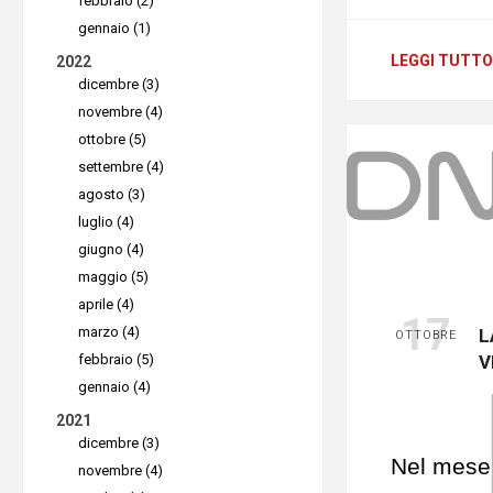
febbraio (2)
Ma com’è 
Secu
gennaio (1)
risposta 
LEGGI TUTTO
maggi
2022
essere se
dicembre (3)
novembre (4)
ottobre (5)
settembre (4)
Accesso 
agosto (3)
L'imposta
luglio (4)
possibilit
giugno (4)
senza esse
maggio (5)
aprile (4)
probabilm
17
marzo (4)
L
OTTOBRE
per il
tel
V
febbraio (5)
avviare u
gennaio (4)
consenten
2021
Assicurati
dicembre (3)
Nel mese 
novembre (4)
automatic