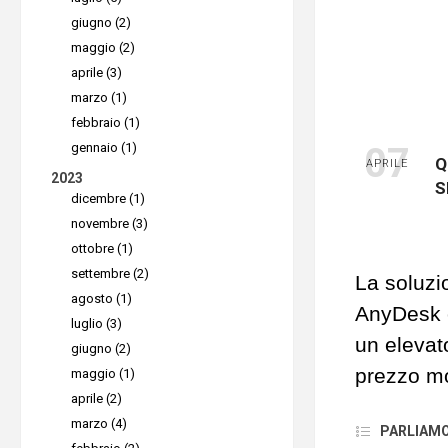
L’ utilizz
giugno (2)
consen
maggio (2)
var
aprile (3)
marzo (1)
La combin
febbraio (1)
gennaio (1)
07
cloud con
Q
APRILE
2023
rilevam
S
dicembre (1)
novembre (3)
sen
ottobre (1)
settembre (2)
La soluzi
Secur
agosto (1)
AnyDesk o
luglio (3)
un elevato
giugno (2)
di 
prezzo mo
maggio (1)
aprile (2)
smartwor
marzo (4)
PARLIAMO D
Per