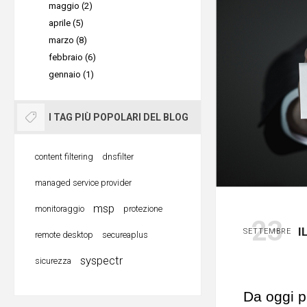
maggio (2)
Remote P
aprile (5)
Finalment
marzo (8)
alla moda
febbraio (6)
un'esperi
gennaio (1)
(Tempo di
come se p
è 
dell’uffic
I TAG PIÙ POPOLARI DEL BLOG
document
affrontare
Questa è 
content filtering
dnsfilter
file sul d
si trova f
managed service provider
la
stamp
collaborat
msp
monitoraggio
protezione
stampa ve
dovrai più
23
I
SETTEMBRE
remote desktop
secureaplus
solo sele
sicurezza
syspectr
sicurezza
il gioco è
Quanto il
successiv
Da oggi pu
principale
essere in