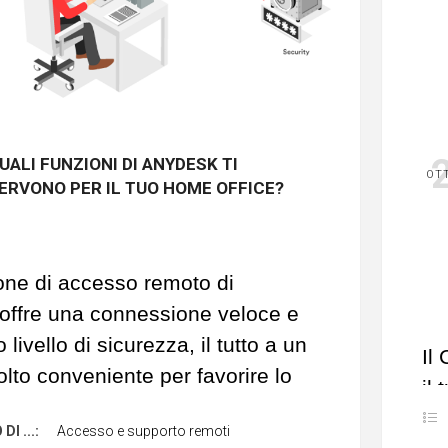
o di
più Motori Antivirus in Cloud
te di catturare una
più ampia
ietà di minacce
conosciute.
azione di più motori Antivirus nel
tribuisce ad aumentareil tasso di
UALI FUNZIONI DI ANYDESK TI
OT
ento delle minacce note in modo
ERVONO PER IL TUO HOME OFFICE?
Ri
continuo e costante
sc
za rallentare il vostro PC
.
At
one di accesso remoto di
l’I
eAPlus è un prodotto antivirus
ffre una connessione veloce e
id
innovativo che è in grado
 livello di sicurezza, il tutto a un
mi
Il
offrire questo e molto altro.
lto conveniente per favorire lo
da
il
king
.
l'u
si
I ...:
Accesso e supporto remoti
 saperne di più a riguardo di