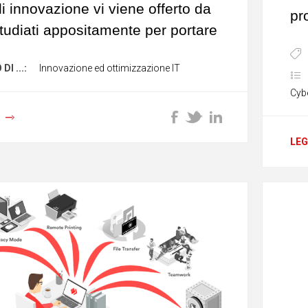
di innovazione vi viene offerto da
pr
studiati appositamente per portare
ad
llo efficace ed efficiente le difese
de
I ...:
Innovazione ed ottimizzazione IT
i computer sopratutto in tempo di
sm
smartworking
Cybe
LEG
Ne
pu
ve
pi
re una più ampia varietà di
mo
minacce conosciute
l'