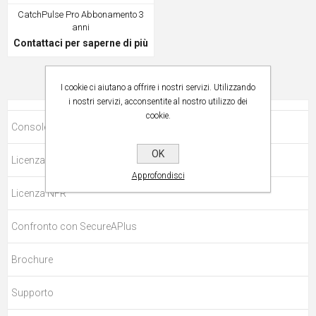
CatchPulse Pro Abbonamento 3
anni
Contattaci per saperne di più
I cookie ci aiutano a offrire i nostri servizi. Utilizzando
i nostri servizi, acconsentite al nostro utilizzo dei
cookie.
Console di gestione CatchPulse
OK
Licenza di prova gratuita
Approfondisci
Licenza NFR
Confronto con SecureAPlus
Brochure
Supporto