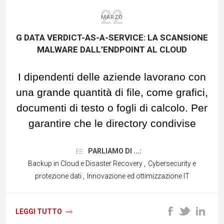
cliccate
qui
.
basata su cloud può anche essere
22
MARZO
utilizzata in modo
flessibile
, può essere
G DATA VERDICT-AS-A-SERVICE: LA SCANSIONE
scalata in qualsiasi momento ed è
MALWARE DALL’ENDPOINT AL CLOUD
sempre disponibile tramite la
connessione Internet. Inoltre,
non sono
I dipendenti delle aziende lavorano con
necessari investimenti
in hardware
una grande quantità di file, come grafici,
server speciali, il che consente di
documenti di testo o fogli di calcolo. Per
risparmiare il budget spesso limitato per
garantire che le directory condivise
l'IT e la sicurezza IT.
contenenti le informazioni siano al
Tuttavia, le
informazioni
sull'uso del
PARLIAMO DI ...:
sicuro da codici dannosi, il team di G
software e dell'architettura di sicurezza,
Backup in Cloud e Disaster Recovery
,
Cybersecurity e
DATA ha sviluppato
G DATA Verdict-as-
protezione dati
,
Innovazione ed ottimizzazione IT
ad esempio le specifiche del cliente,
a-Service
(VaaS).
non rimangono esclusivamente nel
cloud
, ma raggiungono anche il
LEGGI TUTTO
G DATA Verdict-as-a-Service: