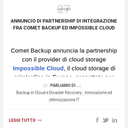
27
GIUGNO
ANNUNCIO DI PARTNERSHIP DI INTEGRAZIONE
FRA COMET BACKUP ED IMPOSSIBLE CLOUD
Comet Backup annuncia la partnership
con il provider di cloud storage
Impossible Cloud
, il cloud storage di
prim'ordine in Europa, progettato per
fornire alle aziende un'
archiviazione dei
PARLIAMO DI ...:
Backup in Cloud e Disaster Recovery
,
Innovazione ed
dati sicura
,
scalabile
ed
economica
.
ottimizzazione IT
Tutto quello che c’è da
LEGGI TUTTO
sapere su Impossible Cloud