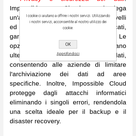
Impossible Cloud impiega
I cookie ci aiutano a offrire i nostri servizi. Utilizzando
un'architettura di sicurezza a più livelli
i nostri servizi, acconsentite al nostro utilizzo dei
ed ospita i dati in data center certificati,
cookie.
garantendo la conformità al GDPR. Le
OK
opzioni di geo-fencing migliorano
Approfondisci
ulteriormente la sicurezza dei dati,
consentendo alle aziende di limitare
l'archiviazione dei dati ad aree
specifiche. Inoltre, Impossible Cloud
protegge dagli attacchi informatici
eliminando i singoli errori, rendendola
una scelta ideale per il backup e il
disaster recovery.