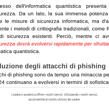
resso dell'informatica quantistica presen
urezza. Da un lato, la sua immensa potenza d
re le misure di sicurezza informatica, ma d'a
nte i metodi di crittografia tradizionali, com
di sicurezza esistenti. Perciò, mentre ci a
urezza dovrà evolversi rapidamente per sfruttare
matica quantistica.
luzione degli attacchi di phishing
cchi di phishing sono da tempo una minaccia pe
24 continuano a evolversi in termini di sofistica
 utilizzano tattiche più personalizzate e te
I cookie ci aiutano a offrire i nostri servizi. Utilizzando i nostri servizi,
rendendo
fondamentali sistemi di autenticazione s
acconsentite al nostro utilizzo dei cookie.