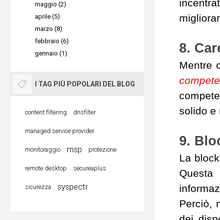
incentra
maggio (2)
migliora
aprile (5)
marzo (8)
febbraio (6)
8. Car
gennaio (1)
Mentre c
competen
I TAG PIÙ POPOLARI DEL BLOG
competen
solido e 
content filtering
dnsfilter
managed service provider
9. Blo
msp
monitoraggio
protezione
La block
remote desktop
secureaplus
Questa 
syspectr
informazi
sicurezza
Perciò, 
dei disp