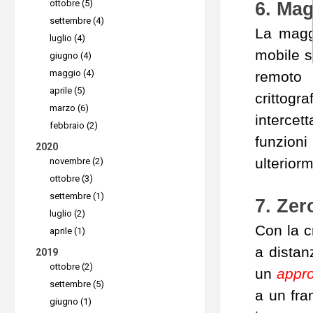
ottobre (5)
6. Mag
settembre (4)
La maggi
luglio (4)
mobile s
giugno (4)
maggio (4)
remoto s
aprile (5)
crittogr
marzo (6)
intercet
febbraio (2)
funzion
2020
ulterior
novembre (2)
ottobre (3)
settembre (1)
7. Zer
luglio (2)
Con la c
aprile (1)
a distan
2019
ottobre (2)
un
appro
settembre (5)
a un fra
giugno (1)