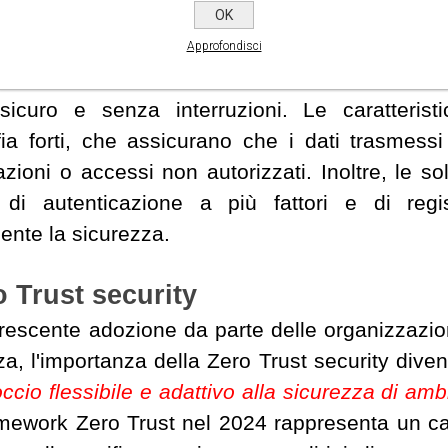
giore attenzione alla sicurezza dei
OK
ore dipendenza dai dispositivi mobili implica
Approfondisci
olide.
Splashtop offre soluzioni di accesso sicur
icuro e senza interruzioni. Le caratteristic
afia forti, che assicurano che i dati trasmessi
tazioni o accessi non autorizzati. Inoltre, le s
i di autenticazione a più fattori e di regi
mente la sicurezza.
o Trust security
rescente adozione da parte delle organizzazioni
za, l'importanza della Zero Trust security dive
ccio flessibile e adattivo alla sicurezza di amb
mework Zero Trust nel 2024 rappresenta un ca