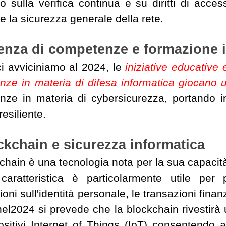
to sulla verifica continua e su diritti di acces
re la sicurezza generale della rete.
enza di competenze e formazione i
i avviciniamo al 2024, le
iniziative educative
ze in materia di difesa informatica giocano u
ze in materia di cybersicurezza, portando in
resiliente.
ckchain e sicurezza informatica
chain è una tecnologia nota per la sua capacit
caratteristica è particolarmente utile per 
oni sull'identità personale, le transazioni finanzi
nel2024 si prevede che la blockchain rivestirà 
ositivi Internet of Things (IoT) consentendo 