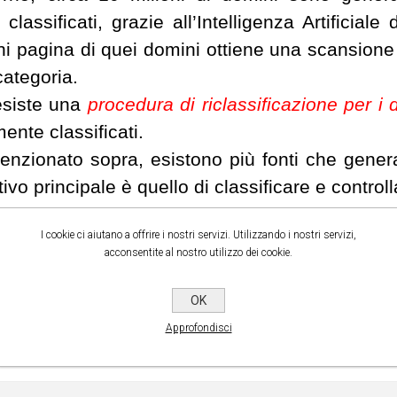
classificati, grazie all’Intelligenza Artificia
i pagina di quei domini ottiene una scansione 
categoria.
 esiste una
procedura di riclassificazione per i 
ente classificati.
zionato sopra, esistono più fonti che genera
tivo principale è quello di classificare e control
Per saperne di più a riguardo di
S
I cookie ci aiutano a offrire i nostri servizi. Utilizzando i nostri servizi,
acconsentite al nostro utilizzo dei cookie.
OK
Approfondisci
 DI ...:
Cybersecurity e protezione dati