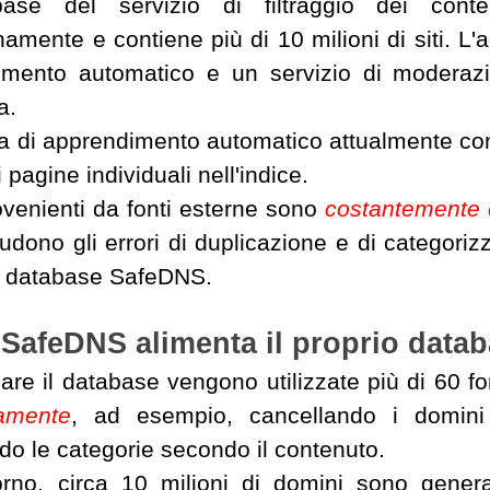
base del servizio di filtraggio dei con
namente e contiene più di 10 milioni di siti. 
imento automatico e un servizio di moderazi
a.
ma di apprendimento automatico attualmente conti
i pagine individuali nell'indice.
venienti da fonti esterne sono
costantemente c
udono gli errori di duplicazione e di categorizz
o database SafeDNS.
SafeDNS alimenta il proprio data
are il database vengono utilizzate più di 60 fon
camente
, ad esempio, cancellando i domini
o le categorie secondo il contenuto.
rno, circa 10 milioni di domini sono genera