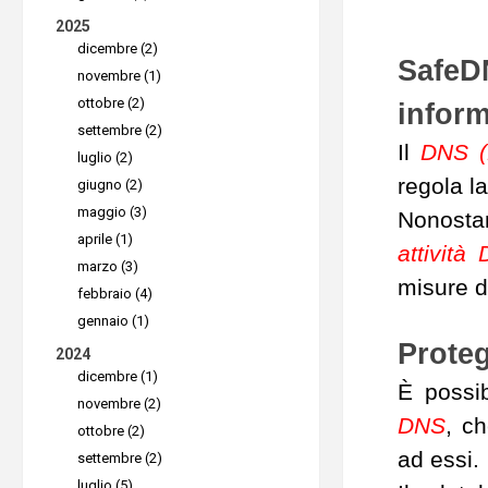
2025
dicembre (2)
SafeDN
novembre (1)
ottobre (2)
inform
settembre (2)
Il
DNS (
luglio (2)
regola la
giugno (2)
maggio (3)
Nonostan
aprile (1)
attività
marzo (3)
misure d
febbraio (4)
gennaio (1)
Prote
2024
dicembre (1)
È possib
novembre (2)
DNS
, c
ottobre (2)
ad essi.
settembre (2)
luglio (5)