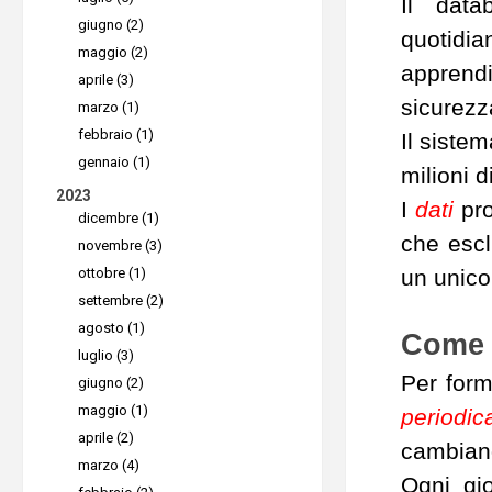
Il data
giugno (2)
quotidia
maggio (2)
apprend
aprile (3)
sicurezz
marzo (1)
febbraio (1)
Il siste
gennaio (1)
milioni d
2023
I
dati
pro
dicembre (1)
che escl
novembre (3)
ottobre (1)
un unic
settembre (2)
agosto (1)
Come 
luglio (3)
Per form
giugno (2)
maggio (1)
periodi
aprile (2)
cambiand
marzo (4)
Ogni gio