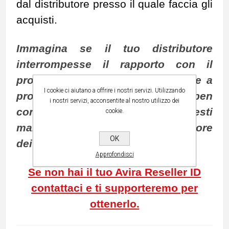
dal distributore presso il quale faccia gli
acquisti.
Immagina se il tuo distributore
interrompesse il rapporto con il
produttore e tu volessi continuare a
I cookie ci aiutano a offrire i nostri servizi. Utilizzando
proporre le soluzioni che ben
i nostri servizi, acconsentite al nostro utilizzo dei
conosci: in che modo potresti
cookie.
manifestare che sei l’interlocutore
OK
dei tuoi clienti?
Approfondisci
Se non hai il tuo Avira Reseller ID
contattaci e ti supporteremo per
ottenerlo.