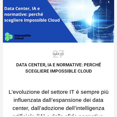
Gestione intuitiva di più
display
Nel momento in cui ci si connette a un
dispositivo remoto dotato di due
monitor,
AnyDesk
permette di
dividere
27
la visualizzazione in due finestre
MARZO
separate.
DATA CENTER, IA E NORMATIVE: PERCHÉ
Queste possono essere
ridimensionate
,
SCEGLIERE IMPOSSIBLE CLOUD
spostate
o
minimizzate
secondo
necessità, per facilitare la
L’evoluzione del settore IT è sempre più
concentrazione su uno specifico
influenzata dall’espansione dei data
schermo.
center, dall’adozione dell’intelligenza
Il passaggio da un monitor all’altro è
artificiale (IA) e dalle sfide normative.