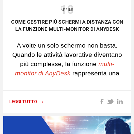
18
APRILE
COME GESTIRE PIÙ SCHERMI A DISTANZA CON
LA FUNZIONE MULTI-MONITOR DI ANYDESK
A volte un solo schermo non basta.
Quando le attività
lavorative
diventano
più complesse, la funzione
multi-
monitor di
AnyDesk
rappresenta una
soluzione strategica.
Consente infatti di
visualizzare e
controllare più schermi
da un unico
LEGGI TUTTO
dispositivo remoto, offrendo
un'esperienza operativa fluida ed
efficace.