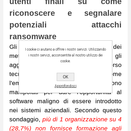
utenti finali su come
riconoscere e segnalare
potenziali attacchi
ransomware
Gli utenti finali rappresentano uno dei
I cookie ci aiutano a offrire i nostri servizi. Utilizzando
metodi di ingresso più efficaci per gli
i nostri servizi, acconsentite al nostro utilizzo dei
cookie.
aggressori di ransomware. Attraverso
tecniche di ingegneria sociale come
OK
l'email phishing, gli utenti finali vengono
Approfondisci
manipolati per dare l'opportunità al
software maligno di essere introdotto
nei sistemi aziendali. Secondo questo
sondaggio,
più di 1 organizzazione su 4
(28,7%) non fornisce formazione agli