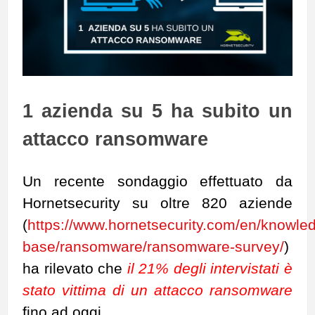
1 azienda su 5 ha subito un
attacco ransomware
Un recente sondaggio effettuato da
Hornetsecurity su oltre 820 aziende
(
https://www.hornetsecurity.com/en/knowle
base/ransomware/ransomware-survey/
)
ha rilevato che
il
21% degli intervistati è
stato vittima di un attacco ransomware
fino ad oggi.