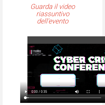
Guarda il
video
riassuntivo
dell'evento