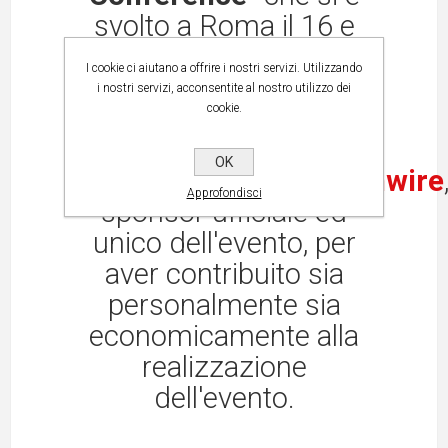
svolto a Roma il 16 e
17 aprile 2025,
ed in
I cookie ci aiutano a offrire i nostri servizi. Utilizzando
particolar modo
i nostri servizi, acconsentite al nostro utilizzo dei
cookie.
ringrazia
i
responsabili
ed
OK
i
collaboratori
di
Teamwire
Approfondisci
sponsor ufficiale ed
unico dell'evento, per
aver contribuito sia
personalmente sia
economicamente alla
realizzazione
dell'evento.