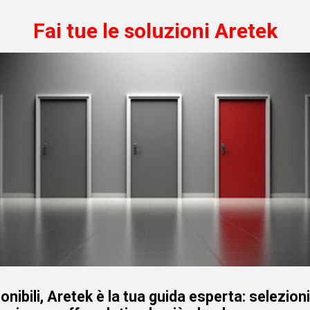
Fai tue le soluzioni Aretek
onibili, Aretek è la tua guida esperta: selezion