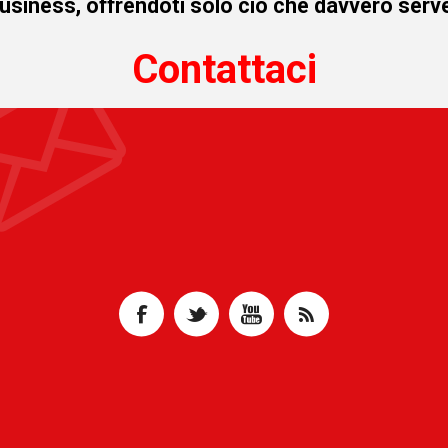
business, offrendoti solo ciò che davvero serve
Contattaci