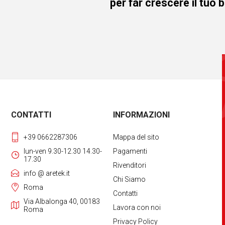
per far crescere il tuo 
CONTATTI
INFORMAZIONI
+39 0662287306
Mappa del sito
lun-ven 9.30-12.30 14.30-
Pagamenti
17.30
Rivenditori
info @ aretek.it
Chi Siamo
Roma
Contatti
Via Albalonga 40, 00183
Lavora con noi
Roma
Privacy Policy