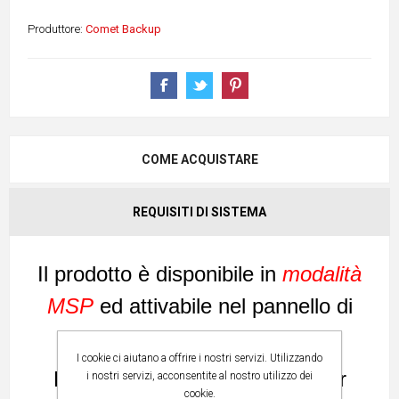
Produttore:
Comet Backup
COME ACQUISTARE
REQUISITI DI SISTEMA
Il prodotto è disponibile in
modalità
MSP
ed attivabile nel
pannello di
controllo Comet Backup
.
I cookie ci aiutano a offrire i nostri servizi. Utilizzando
Per maggiori informazioni e per
i nostri servizi, acconsentite al nostro utilizzo dei
cookie.