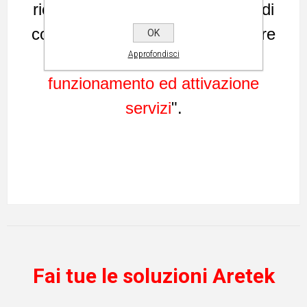
richiedere l'accesso al pannello di
controllo Comet Backup accedere
OK
Approfondisci
alla pagina "
Comet Backup -
funzionamento ed attivazione
servizi
".
Fai tue le soluzioni Aretek