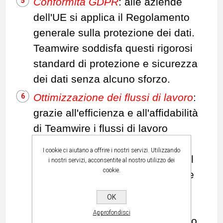
Conformità GDPR
: alle aziende
dell'UE si applica il Regolamento
generale sulla protezione dei dati.
Teamwire soddisfa questi rigorosi
standard di protezione e sicurezza
dei dati senza alcuno sforzo.
Ottimizzazione dei flussi di lavoro
:
grazie all'efficienza e all'affidabilità
di Teamwire i flussi di lavoro
vengono ottimizzati. Questo
I cookie ci aiutano a offrire i nostri servizi. Utilizzando
permette di soddisfare i clienti nel
i nostri servizi, acconsentite al nostro utilizzo dei
cookie.
miglior modo possibile e di fornire
loro un servizio eccellente.
OK
Integrabile con soluzioni di
Approfondisci
collaboration aziendale (CRM, sito,