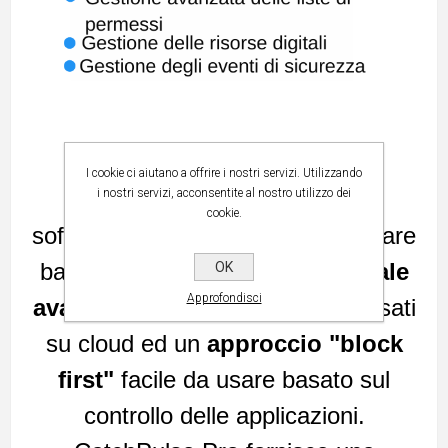
I cookie ci aiutano a offrire i nostri servizi. Utilizzando
Catch Pulse Pro
i nostri servizi, acconsentite al nostro utilizzo dei
, collaudato
cookie.
software di prevenzione del malware
basato sull'
Intelligenza artificiale
OK
Approfondisci
avanzata
, più motori antivirus basati
su cloud ed un
approccio "block
first"
facile da usare basato sul
controllo delle applicazioni.