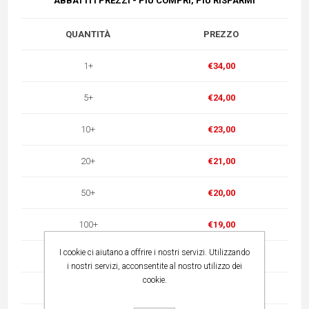
ABBATTI I PREZZI - PIÙ COMPRI, PIÙ RISPARMI
QUANTITÀ
PREZZO
1+
€34,00
5+
€24,00
10+
€23,00
20+
€21,00
50+
€20,00
100+
€19,00
I cookie ci aiutano a offrire i nostri servizi. Utilizzando
500+
€14,00
i nostri servizi, acconsentite al nostro utilizzo dei
cookie.
1000+
€13,00