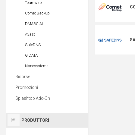
Teamwire
C
Comet Backup
DMARC AI
Avast
S
SafeDNS
G DATA
Nanosystems
Risorse
Promozioni
Splashtop Add-On
PRODUTTORI