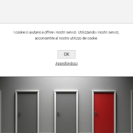
I cookie ci aiutano a offrire i nostri servizi. Utilizzando i nostri servizi,
acconsentite al nostro utilizzo dei cookie.
OK
Fai tue le soluzioni Aretek
Approfondisci