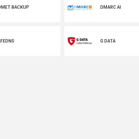
OMET BACKUP
DMARC AI
AFEDNS
G DATA