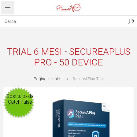
CONTATTI
COMUNICATI
PRIVACY
ABOUT US
TRIAL 6 MESI - SECUREAPLUS
PRO - 50 DEVICE
Pagina iniziale
SecureAPlus-Trial
Sostituito da
CatchPulse