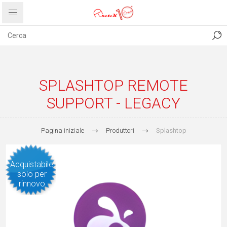
CONTATTI
COMUNICATI
PRIVACY
ABOUT US
SPLASHTOP REMOTE
SUPPORT - LEGACY
Pagina iniziale
Produttori
Splashtop
Acquistabile
solo per
rinnovo