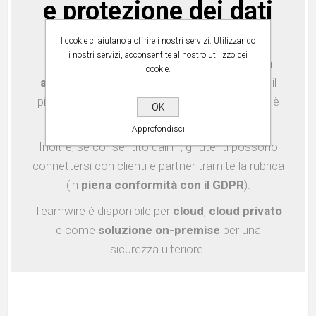
e protezione dei dati
I cookie ci aiutano a offrire i nostri servizi. Utilizzando
i nostri servizi, acconsentite al nostro utilizzo dei
Teamwire offre una
comunicazione sicura
cookie.
anche con utenti esterni
: è possibile avere il
pieno controllo sull'accesso poichè teamwire è
OK
l'IT a fornire ID e password.
Approfondisci
Inoltre, se consentito dall'IT, gli utenti possono
connettersi con clienti e partner tramite la rubrica
(in
piena conformità con il GDPR
).
Teamwire è disponibile per
cloud
,
cloud privato
e come
soluzione on-premise
per una
sicurezza ulteriore.