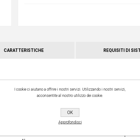
CARATTERISTICHE
REQUISITI DI SI
I cookie ci aiutano a offrire i nostri servizi. Utilizzando i nostri servizi,
acconsentite al nostro utilizzo dei cookie.
Splashtop Remote Supp
OK
Enterprise
è la soluzione di 
Approfondisci
ed accesso remoto che perm