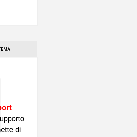
STEMA
ort
supporto
ette di