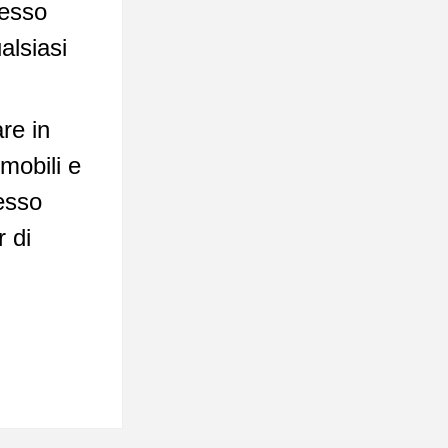
cesso
alsiasi
re in
mobili e
cesso
 di