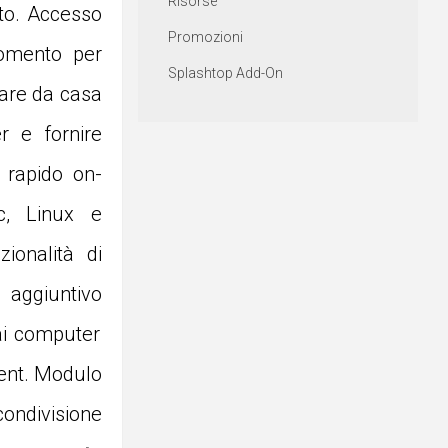
Risorse
to. Accesso
Promozioni
momento per
Splashtop Add-On
rare da casa
r e fornire
 rapido on-
c, Linux e
ionalità di
 aggiuntivo
ai computer
ent. Modulo
divisione