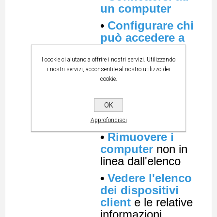
un computer
•
Configurare chi
può accedere a
quali computer
I cookie ci aiutano a offrire i nostri servizi. Utilizzando
•
Rinominare i
i nostri servizi, acconsentite al nostro utilizzo dei
computer
cookie.
•
Aggiungere
OK
una nota
a un
computer
Approfondisci
•
Rimuovere i
computer
non in
linea dall'elenco
•
Vedere l'elenco
dei dispositivi
client
e le relative
informazioni