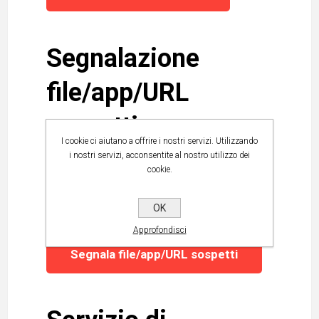
Segnalazione
file/app/URL
sospetti
I cookie ci aiutano a offrire i nostri servizi. Utilizzando
i nostri servizi, acconsentite al nostro utilizzo dei
cookie.
Clicca qui per sottoporre un file,
un' app o un URL sospetto
OK
Approfondisci
Segnala file/app/URL sospetti