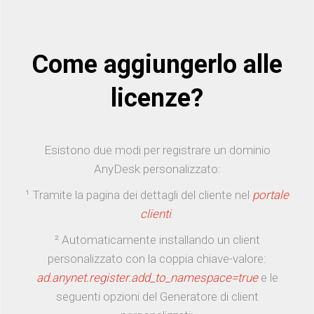
Come aggiungerlo alle
licenze?
Esistono due modi per registrare un dominio
AnyDesk personalizzato:
¹ Tramite la pagina dei dettagli del cliente nel
portale
clienti
.
² Automaticamente installando un client
personalizzato con la coppia chiave-valore:
ad.anynet.register.add_to_namespace=true
e le
seguenti opzioni del Generatore di client