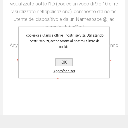
visualizzato sotto l'ID (codice univoco di 9 o 10 cifre
visualizzato nell'applicazione)
, composto dal nome
utente del dispositivo e da un Namespace @, ad
esempio, John@ad.
I cookie ci aiutano a offrire i nostri servizi. Utilizzando
Il Namespace predefinito è @ad, riferito ad
i nostri servizi, acconsentite al nostro utilizzo dei
AnyDesk, ed è assegnato a tutti gli utenti che hanno
cookie.
installato l'applicazione AnyDesk. L'opzione
Namespace consente di specificare un nome
OK
individuale unico
, ad esempio
Approfondisci
NomeTuo@NomeAzienda
.