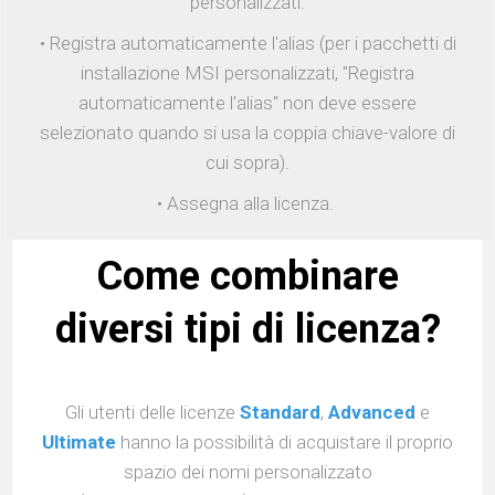
personalizzati:
• Registra automaticamente l'alias (per i pacchetti di
installazione MSI personalizzati, "Registra
automaticamente l'alias" non deve essere
selezionato quando si usa la coppia chiave-valore di
cui sopra).
• Assegna alla licenza.
Come combinare
diversi tipi di licenza?
Gli utenti delle licenze
Standard
,
Advanced
e
Ultimate
hanno la possibilità di acquistare il proprio
spazio dei nomi personalizzato