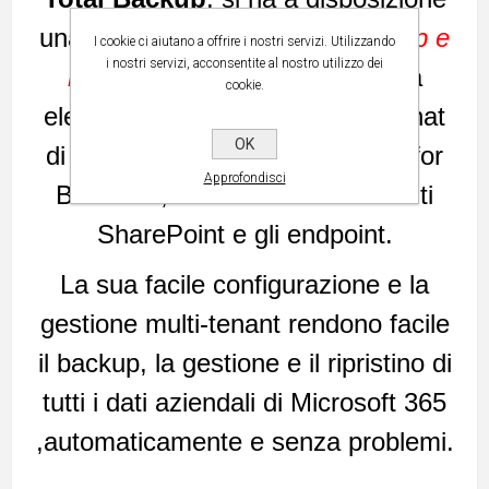
una
soluzione completa di backup e
I cookie ci aiutano a offrire i nostri servizi. Utilizzando
i nostri servizi, acconsentite al nostro utilizzo dei
ripristino
per le caselle di posta
cookie.
elettronica di Microsoft 365, le chat
OK
di Teams, gli account OneDrive for
Approfondisci
Business, le librerie di documenti
SharePoint e gli endpoint.
La sua facile configurazione e la
gestione multi-tenant rendono facile
il backup, la gestione e il ripristino di
tutti i dati aziendali di Microsoft 365
,automaticamente e senza problemi.